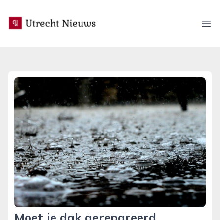
utrecht-nieuws.nl
Ope
Moet je dak gerepareerd