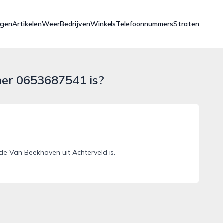
ngen
Artikelen
Weer
Bedrijven
Winkels
Telefoonnummers
Straten
mer 0653687541 is?
e Van Beekhoven uit Achterveld is.