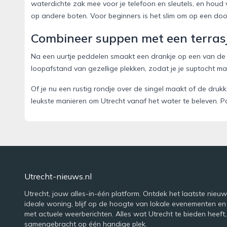
waterdichte zak mee voor je telefoon en sleutels, en houd vo
op andere boten. Voor beginners is het slim om op een door
Combineer suppen met een terras
Na een uurtje peddelen smaakt een drankje op een van de v
loopafstand van gezellige plekken, zodat je je suptocht mak
Of je nu een rustig rondje over de singel maakt of de dru
leukste manieren om Utrecht vanaf het water te beleven. Pa
Utrecht-nieuws.nl
Utrecht, jouw alles-in-één platform. Ontdek het laatste nieuws
ideale woning, blijf op de hoogte van lokale evenementen en
met actuele weerberichten. Alles wat Utrecht te bieden heeft,
samengebracht op één handige plek.