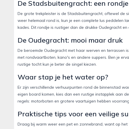
De Stadsbuitengracht: een rondj
De grote trekpleister is de Stadsbuitengracht, oftewel de s
weer helemaal rond is, kun je een complete lus peddelen l
kades. Dit rondje is rustiger dan de drukke Oudegracht en
De Oudegracht: mooi maar druk
De beroemde Oudegracht met haar werven en terrassen is e
met rondvaartboten, kano's en andere suppers. Ben je erva
rustige tocht kun je beter de singel kiezen.
Waar stap je het water op?
Er zijn verschillende verhuurpunten rond de binnenstad waa
eigen board komen, kies dan een rustige instapplek aan d
regels: motorboten en grotere vaartuigen hebben voorrang,
Praktische tips voor een veilige s
Draag bij warm weer een pet en zonnebrand, want op het 