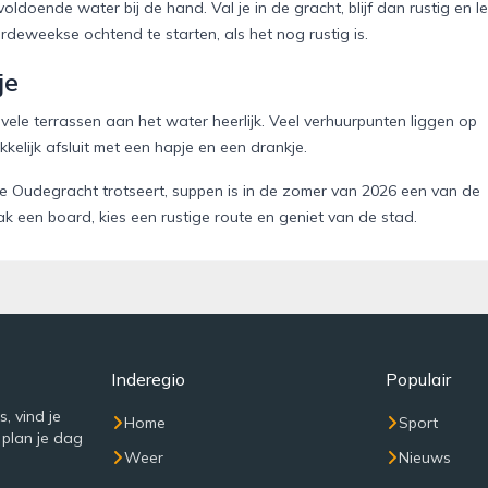
ldoende water bij de hand. Val je in de gracht, blijf dan rustig en le
deweekse ochtend te starten, als het nog rustig is.
je
ele terrassen aan het water heerlijk. Veel verhuurpunten liggen op
kelijk afsluit met een hapje en een drankje.
kke Oudegracht trotseert, suppen is in de zomer van 2026 een van de
k een board, kies een rustige route en geniet van de stad.
Inderegio
Populair
, vind je
Home
Sport
 plan je dag
Weer
Nieuws