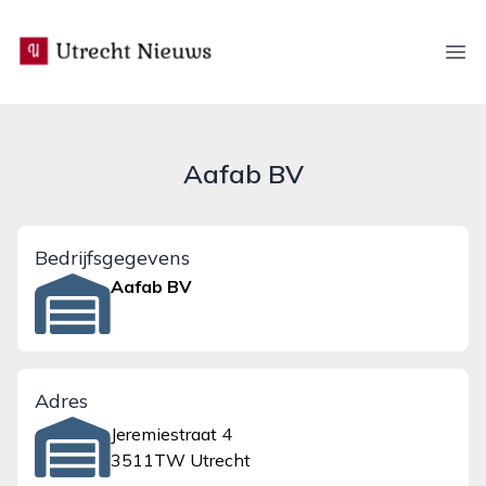
utrecht-nieuws.nl
Ope
Aafab BV
Bedrijfsgegevens
Aafab BV
Adres
Jeremiestraat 4
3511TW Utrecht