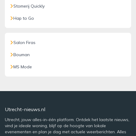
Stomerij Quickly
Hap to Go
Salon Firas
Bouman
MS Mode
Utrecht-nieuws.nl
Utrecht, jouw alles-in-één platform. Ontdek het laatste nieuws,
vind je ideale woning, blijf op de hoogte van lokale
evenementen en plan je dag met actuele weerberichten. Alles