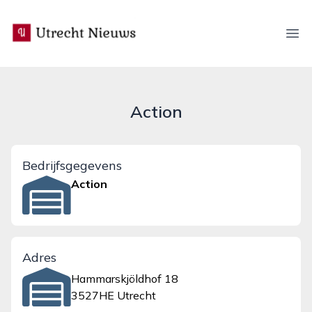
utrecht-nieuws.nl
Ope
Action
Bedrijfsgegevens
Action
Adres
Hammarskjöldhof 18
3527HE Utrecht