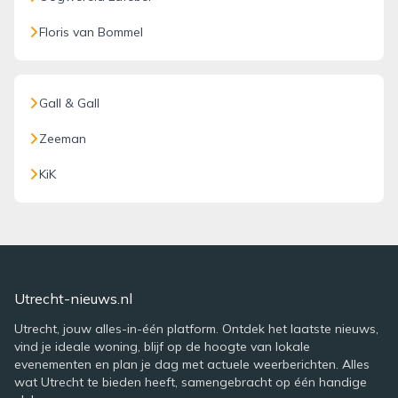
Floris van Bommel
Gall & Gall
Zeeman
KiK
Utrecht-nieuws.nl
Utrecht, jouw alles-in-één platform. Ontdek het laatste nieuws,
vind je ideale woning, blijf op de hoogte van lokale
evenementen en plan je dag met actuele weerberichten. Alles
wat Utrecht te bieden heeft, samengebracht op één handige