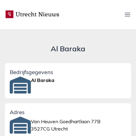
utrecht-nieuws.nl
Ope
Al Baraka
Bedrijfsgegevens
Al Baraka
Adres
Van Heuven Goedhartlaan 77B
3527CG Utrecht