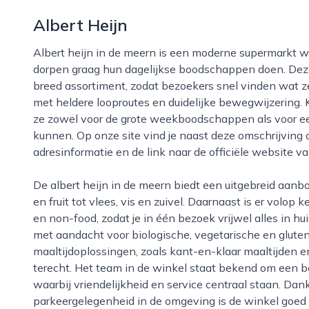
Albert Heijn
Albert heijn in de meern is een moderne supermarkt waar bewoners uit de wijk en omringende
dorpen graag hun dagelijkse boodschappen doen. Deze
breed assortiment, zodat bezoekers snel vinden wat z
met heldere looproutes en duidelijke bewegwijzering. 
ze zowel voor de grote weekboodschappen als voor ee
kunnen. Op onze site vind je naast deze omschrijving 
adresinformatie en de link naar de officiële website van
De albert heijn in de meern biedt een uitgebreid aanbod aan verse producten, variërend van groente
en fruit tot vlees, vis en zuivel. Daarnaast is er volop
en non-food, zodat je in één bezoek vrijwel alles in hui
met aandacht voor biologische, vegetarische en gluten
maaltijdoplossingen, zoals kant-en-klaar maaltijden e
terecht. Het team in de winkel staat bekend om een 
waarbij vriendelijkheid en service centraal staan. Da
parkeergelegenheid in de omgeving is de winkel goed 