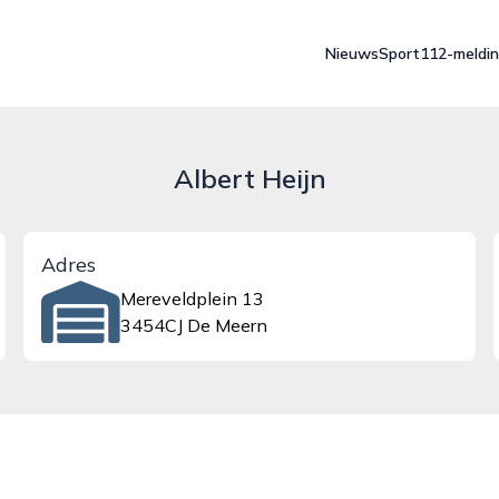
Nieuws
Sport
112-meldi
Albert Heijn
Adres
Mereveldplein 13
3454CJ De Meern