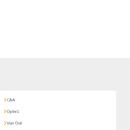
C&A
Optie1
Van Dal