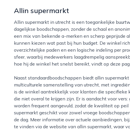
Allin supermarkt
Allin supermarkt in utrecht is een toegankelijke buurtwinkel waar bewoners terechtkunnen voor hun
dagelijkse boodschappen, zonder de schaal en anonimi
een mix van bekende a-merken en scherp geprijsde al
kunnen kiezen wat past bij hun budget. De winkel ric
overzichtelijke paden en een logische indeling per pr
sfeer, waarbij medewerkers laagdrempelig aanspreekba
hoe hij de winkel het snelst bereikt, vindt op deze pa
Naast standaardboodschappen biedt allin supermarkt een assortiment dat inspeelt op de
multiculturele samenstelling van utrecht, met ingredië
is de winkel aantrekkelijk voor klanten die specifieke
die niet overal te krijgen zijn. Er is aandacht voor vers
worden frequent aangevuld, zodat de kwaliteit op peil b
supermarkt geschikt voor zowel vroege boodschappen
de dag. Meer informatie over actuele aanbiedingen, bi
te vinden via de website van allin supermarkt, waar 