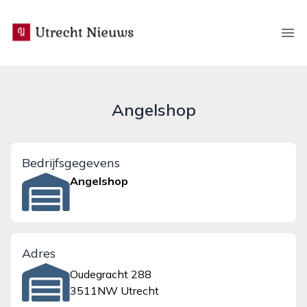
utrecht-nieuws.nl
Ope
Angelshop
Bedrijfsgegevens
Angelshop
Adres
Oudegracht 288
3511NW Utrecht