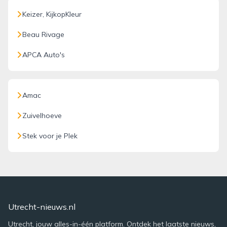
Keizer, KijkopKleur
Beau Rivage
APCA Auto's
Amac
Zuivelhoeve
Stek voor je Plek
Utrecht-nieuws.nl
Utrecht, jouw alles-in-één platform. Ontdek het laatste nieuws,