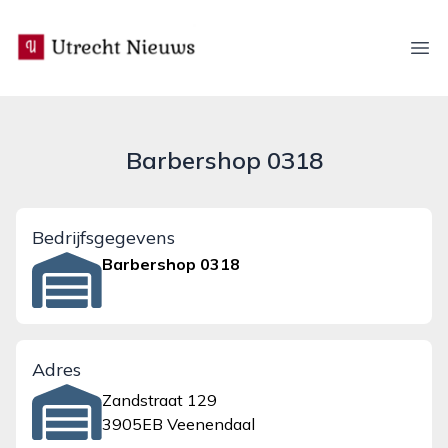
utrecht-nieuws.nl
Ope
Barbershop 0318
Bedrijfsgegevens
Barbershop 0318
Adres
Zandstraat 129
3905EB Veenendaal