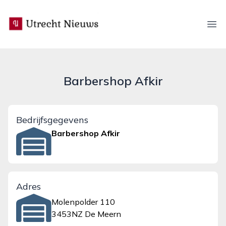
utrecht-nieuws.nl
Ope
Barbershop Afkir
Bedrijfsgegevens
Barbershop Afkir
Adres
Molenpolder 110
3453NZ De Meern