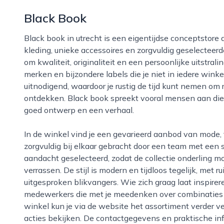
Black Book
Black book in utrecht is een eigentijdse conceptstore die zich richt op liefhebbers van stijlvolle
kleding, unieke accessoires en zorgvuldig geselecteerde
om kwaliteit, originaliteit en een persoonlijke uitstr
merken en bijzondere labels die je niet in iedere win
uitnodigend, waardoor je rustig de tijd kunt nemen om 
ontdekken. Black book spreekt vooral mensen aan die
goed ontwerp en een verhaal.
In de winkel vind je een gevarieerd aanbod van mode, tassen, sieraden en woonaccessoires,
zorgvuldig bij elkaar gebracht door een team met een sc
aandacht geselecteerd, zodat de collectie onderling m
verrassen. De stijl is modern en tijdloos tegelijk, met 
uitgesproken blikvangers. Wie zich graag laat inspirer
medewerkers die met je meedenken over combinaties e
winkel kun je via de website het assortiment verder 
acties bekijken. De contactgegevens en praktische info