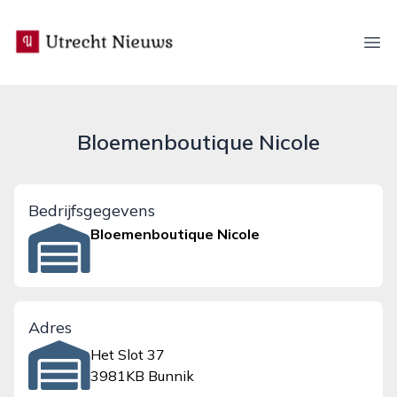
utrecht-nieuws.nl
Ope
Bloemenboutique Nicole
Bedrijfsgegevens
Bloemenboutique Nicole
Adres
Het Slot 37
3981KB Bunnik