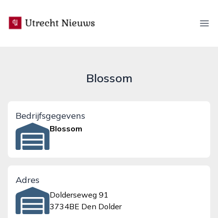
utrecht-nieuws.nl
Ope
Blossom
Bedrijfsgegevens
Blossom
Adres
Dolderseweg 91
3734BE Den Dolder