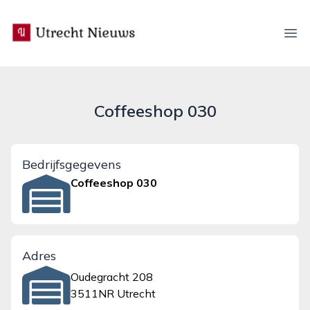
utrecht-nieuws.nl
Ope
Coffeeshop 030
Bedrijfsgegevens
Coffeeshop 030
Adres
Oudegracht 208
3511NR Utrecht