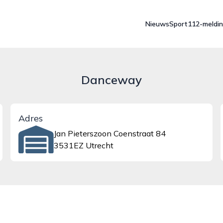
Nieuws
Sport
112-meldi
Danceway
Adres
Jan Pieterszoon Coenstraat 84
3531EZ Utrecht