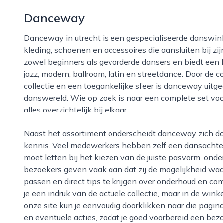
Danceway
Danceway in utrecht is een gespecialiseerde danswinkel waar iedere danser terecht kan voor
kleding, schoenen en accessoires die aansluiten bij zijn
zowel beginners als gevorderde dansers en biedt een b
jazz, modern, ballroom, latin en streetdance. Door de 
collectie en een toegankelijke sfeer is danceway uitg
danswereld. Wie op zoek is naar een complete set voor
alles overzichtelijk bij elkaar.
Naast het assortiment onderscheidt danceway zich door persoonlijke aandacht en praktijkgerichte
kennis. Veel medewerkers hebben zelf een dansachter
moet letten bij het kiezen van de juiste pasvorm, ond
bezoekers geven vaak aan dat zij de mogelijkheid waa
passen en direct tips te krijgen over onderhoud en c
je een indruk van de actuele collectie, maar in de wink
onze site kun je eenvoudig doorklikken naar die pagin
en eventuele acties, zodat je goed voorbereid een be