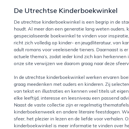
De Utrechtse Kinderboekwinkel
De utrechtse kinderboekwinkel is een begrip in de stad utrecht voor iedereen die van kinderboeken
houdt. Al meer dan een generatie lang weten ouders, k
gespecialiseerde boekwinkel te vinden voor inspiratie
richt zich volledig op kinder- en jeugdliteratuur, van k
adult romans voor veeleisende tieners. Daarnaast is er 
actuele thema’s, zodat ieder kind zich kan herkennen 
onze site verwijzen we daarom graag naar deze sfeer
In de utrechtse kinderboekwinkel werken ervaren boekverkopers die zelf verwoede lezers zijn en
graag meedenken met ouders en kinderen. Zij selectere
van tekst en illustraties en kennen veel titels uit eig
elke leeftijd, interesse en leesniveau een passend ad
Naast de vaste collectie zijn er regelmatig thematafel
kinderboekenweek en andere literaire feestdagen. Wie
sfeer, het plezier in lezen en de liefde voor verhalen.
kinderboekwinkel is meer informatie te vinden over he