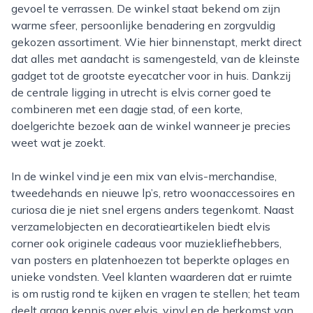
gevoel te verrassen. De winkel staat bekend om zijn
warme sfeer, persoonlijke benadering en zorgvuldig
gekozen assortiment. Wie hier binnenstapt, merkt direct
dat alles met aandacht is samengesteld, van de kleinste
gadget tot de grootste eyecatcher voor in huis. Dankzij
de centrale ligging in utrecht is elvis corner goed te
combineren met een dagje stad, of een korte,
doelgerichte bezoek aan de winkel wanneer je precies
weet wat je zoekt.
In de winkel vind je een mix van elvis-merchandise,
tweedehands en nieuwe lp’s, retro woonaccessoires en
curiosa die je niet snel ergens anders tegenkomt. Naast
verzamelobjecten en decoratieartikelen biedt elvis
corner ook originele cadeaus voor muziekliefhebbers,
van posters en platenhoezen tot beperkte oplages en
unieke vondsten. Veel klanten waarderen dat er ruimte
is om rustig rond te kijken en vragen te stellen; het team
deelt graag kennis over elvis, vinyl en de herkomst van