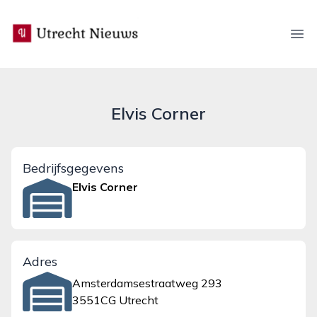
utrecht-nieuws.nl
Ope
Elvis Corner
Bedrijfsgegevens
Elvis Corner
Adres
Amsterdamsestraatweg 293
3551CG Utrecht