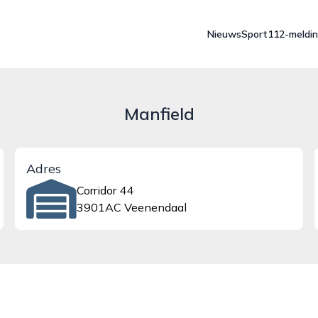
Nieuws
Sport
112-meldi
Manfield
Adres
Corridor 44
3901AC Veenendaal