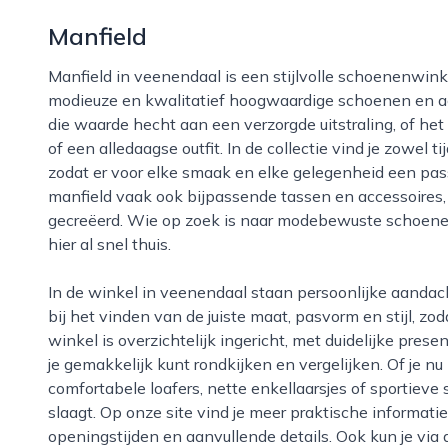
Manfield
Manfield in veenendaal is een stijlvolle schoenenwinkel waar bezoekers terechtkunnen voor
modieuze en kwalitatief hoogwaardige schoenen en acc
die waarde hecht aan een verzorgde uitstraling, of het
of een alledaagse outfit. In de collectie vind je zowel t
zodat er voor elke smaak en elke gelegenheid een pas
manfield vaak ook bijpassende tassen en accessoire
gecreëerd. Wie op zoek is naar modebewuste schoene
hier al snel thuis.
In de winkel in veenendaal staan persoonlijke aandacht en service centraal. Het team helpt je graag
bij het vinden van de juiste maat, pasvorm en stijl, zo
winkel is overzichtelijk ingericht, met duidelijke pre
je gemakkelijk kunt rondkijken en vergelijken. Of je n
comfortabele loafers, nette enkellaarsjes of sportieve s
slaagt. Op onze site vind je meer praktische informati
openingstijden en aanvullende details. Ook kun je via