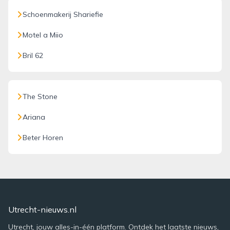
Schoenmakerij Shariefie
Motel a Miio
Bril 62
The Stone
Ariana
Beter Horen
Utrecht-nieuws.nl
Utrecht, jouw alles-in-één platform. Ontdek het laatste nieuws,