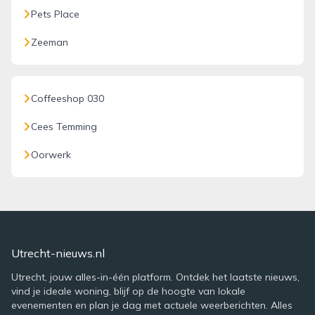
Pets Place
Zeeman
Coffeeshop 030
Cees Temming
Oorwerk
Utrecht-nieuws.nl
Utrecht, jouw alles-in-één platform. Ontdek het laatste nieuws,
vind je ideale woning, blijf op de hoogte van lokale
evenementen en plan je dag met actuele weerberichten. Alles