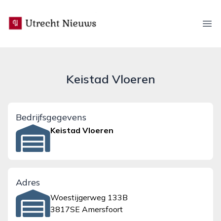
utrecht-nieuws.nl
Ope
Keistad Vloeren
Bedrijfsgegevens
Keistad Vloeren
Adres
Woestijgerweg 133B
3817SE Amersfoort