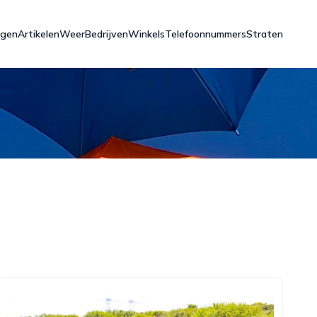
ngen
Artikelen
Weer
Bedrijven
Winkels
Telefoonnummers
Straten