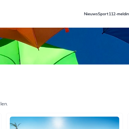
Nieuws
Sport
112-meldi
len.